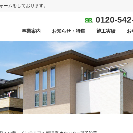
ォームをしております。
0120-542
事業案内
お知らせ・特集
施工実績
お
覧
>
内装・インテリア
>
料理店 カウンター硝子設置