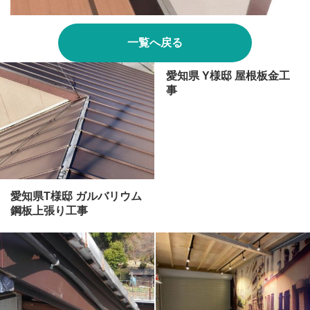
一覧へ戻る
愛知県 Y様邸 屋根板金工
事
愛知県T様邸 ガルバリウム
鋼板上張り工事