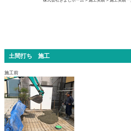
土間打ち 施工
施工前