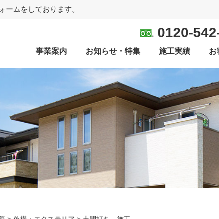
ォームをしております。
0120-542
事業案内
お知らせ・特集
施工実績
お
覧
>
外構・エクステリア
>
土間打ち 施工