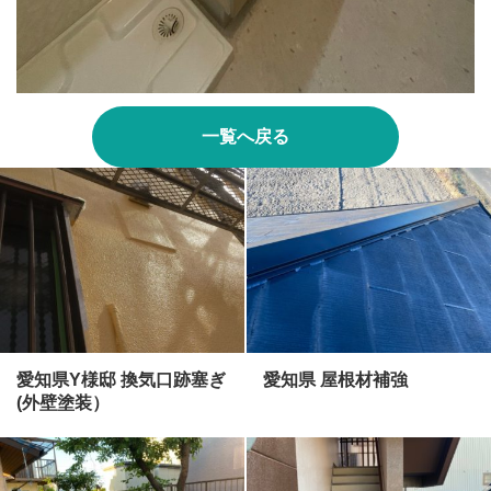
一覧へ戻る
愛知県Y様邸 換気口跡塞ぎ
愛知県 屋根材補強
(外壁塗装）