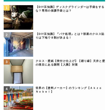
【DIY豆知識】ディスクグラインダーは手袋をする
な？専用の保護手袋とは？
【DIY豆知識】『パテ処理』とは？部屋のクロス貼
りは下地で８割が決まる！
クロス・壁紙【突付け仕上げ】【廻り縁】天井と壁
の境目にある隙間【入隅】対策
世界の【塗料メーカー】のランキング【Ａｋｚｏ
Ｎｏｂｅｌ】