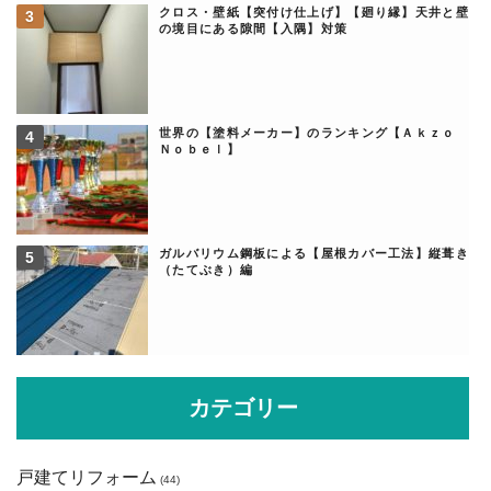
クロス・壁紙【突付け仕上げ】【廻り縁】天井と壁
の境目にある隙間【入隅】対策
世界の【塗料メーカー】のランキング【Ａｋｚｏ
Ｎｏｂｅｌ】
ガルバリウム鋼板による【屋根カバー工法】縦葺き
（たてぶき）編
カテゴリー
戸建てリフォーム
(44)