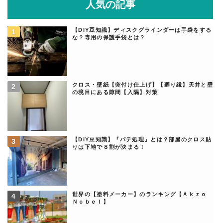
人気の記事
【DIY豆知識】ディスクグラインダーは手袋をする
な？専用の保護手袋とは？
クロス・壁紙【突付け仕上げ】【廻り縁】天井と壁
の境目にある隙間【入隅】対策
【DIY豆知識】『パテ処理』とは？部屋のクロス貼
りは下地で８割が決まる！
世界の【塗料メーカー】のランキング【Ａｋｚｏ
Ｎｏｂｅｌ】