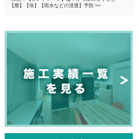
【塵】【埃】【雨水などの浸透】予防 >>