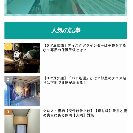
人気の記事
【DIY豆知識】ディスクグラインダーは手袋をする
な？専用の保護手袋とは？
【DIY豆知識】『パテ処理』とは？部屋のクロス貼
りは下地で８割が決まる！
クロス・壁紙【突付け仕上げ】【廻り縁】天井と壁
の境目にある隙間【入隅】対策