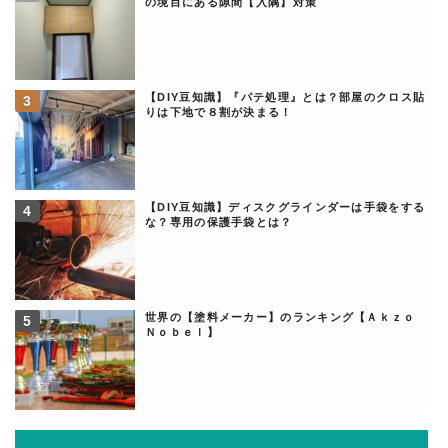
の境目にある隙間【入隅】対策
【DIY豆知識】『パテ処理』とは？部屋のクロス貼
りは下地で８割が決まる！
【DIY豆知識】ディスクグラインダーは手袋をする
な？専用の保護手袋とは？
世界の【塗料メーカー】のランキング【Ａｋｚｏ
Ｎｏｂｅｌ】