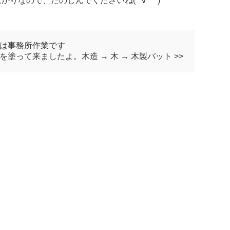
りなので、たのしんでくださいね(*´∀｀*)
部は事務所作業です
塗って来ましたよ。木造 → 木 → 木製バット >>