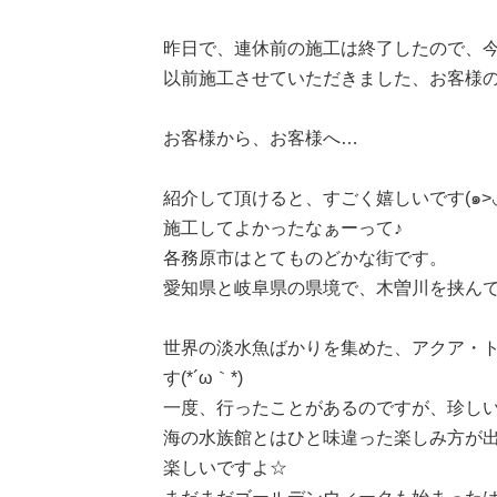
昨日で、連休前の施工は終了したので、今日
以前施工させていただきました、お客様
お客様から、お客様へ…
紹介して頂けると、すごく嬉しいです(๑>◡
施工してよかったなぁーって♪
各務原市はとてものどかな街です。
愛知県と岐阜県の県境で、木曽川を挟ん
世界の淡水魚ばかりを集めた、アクア・
す(*´ω｀*)
一度、行ったことがあるのですが、珍し
海の水族館とはひと味違った楽しみ方が
楽しいですよ☆