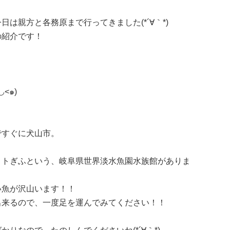
は親方と各務原まで行ってきました(*´∀｀*)
の紹介です！
<๑)
ですぐに犬山市。
トトぎふという、岐阜県世界淡水魚園水族館がありま
い魚が沢山います！！
出来るので、一度足を運んでみてください！！