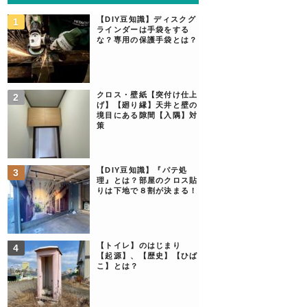
【DIY豆知識】ディスクグ
ラインダーは手袋をする
な？専用の保護手袋とは？
クロス・壁紙【突付け仕上
げ】【廻り縁】天井と壁の
境目にある隙間【入隅】対
策
【DIY豆知識】『パテ処
理』とは？部屋のクロス貼
りは下地で８割が決まる！
【トイレ】のはじまり
【起源】、【歴史】【ひば
こ】とは？