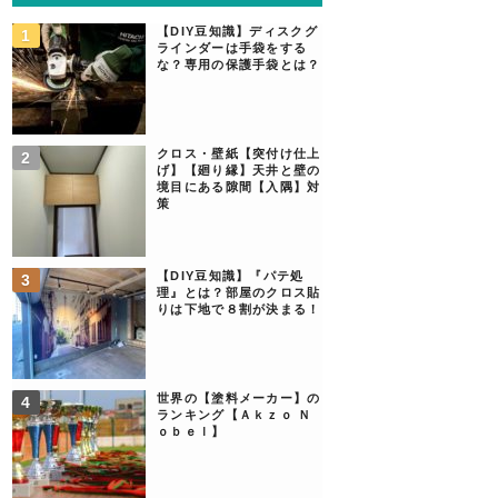
【DIY豆知識】ディスクグ
ラインダーは手袋をする
な？専用の保護手袋とは？
クロス・壁紙【突付け仕上
げ】【廻り縁】天井と壁の
境目にある隙間【入隅】対
策
【DIY豆知識】『パテ処
理』とは？部屋のクロス貼
りは下地で８割が決まる！
世界の【塗料メーカー】の
ランキング【Ａｋｚｏ Ｎ
ｏｂｅｌ】