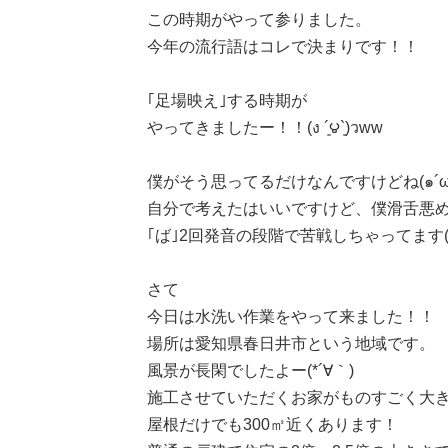
この時期がやって参りました。
今年の流行語はコレで決まりです！！
｢足場映え｣する時期が
やってきましたー！！(ง ´͈౪`͈)วww
僕がそう思ってるだけなんですけどね(๑´ω`
自分で考えたはいいですけど、僕滑舌悪
｢ば｣2回発音の段階で苦戦しちゃってます(;_
さて
今日は水洗い作業をやって来ました！！
場所は愛知県春日井市という地域です。
風景が長閑でしたよー(*´∀｀)
施工させていただくお家がものすごく大
屋根だけでも300㎡近くあります！