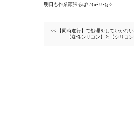
明日も作業頑張るばい(๑•̀ㅂ•́)و✧
<< 【同時進行】で処理をしていかな
【変性シリコン】と【シリコン