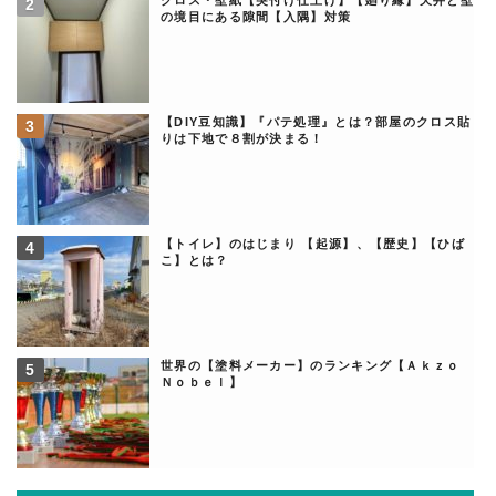
クロス・壁紙【突付け仕上げ】【廻り縁】天井と壁
の境目にある隙間【入隅】対策
【DIY豆知識】『パテ処理』とは？部屋のクロス貼
りは下地で８割が決まる！
【トイレ】のはじまり 【起源】、【歴史】【ひば
こ】とは？
世界の【塗料メーカー】のランキング【Ａｋｚｏ
Ｎｏｂｅｌ】