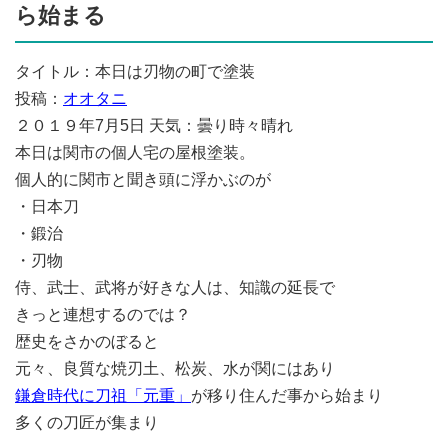
ら始まる
タイトル：本日は刃物の町で塗装
投稿：
オオタニ
２０１９年7月5日 天気：曇り時々晴れ
本日は関市の個人宅の屋根塗装。
個人的に関市と聞き頭に浮かぶのが
・日本刀
・鍛治
・刃物
侍、武士、武将が好きな人は、知識の延長で
きっと連想するのでは？
歴史をさかのぼると
元々、良質な焼刃土、松炭、水が関にはあり
鎌倉時代に刀祖「元重」
が移り住んだ事から始まり
多くの刀匠が集まり