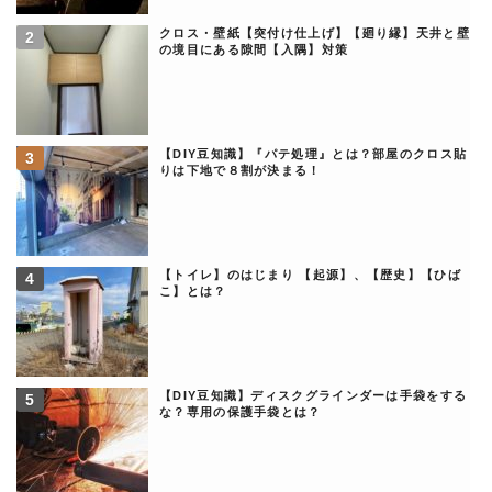
クロス・壁紙【突付け仕上げ】【廻り縁】天井と壁
の境目にある隙間【入隅】対策
【DIY豆知識】『パテ処理』とは？部屋のクロス貼
りは下地で８割が決まる！
【トイレ】のはじまり 【起源】、【歴史】【ひば
こ】とは？
【DIY豆知識】ディスクグラインダーは手袋をする
な？専用の保護手袋とは？