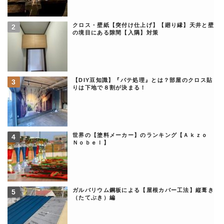
クロス・壁紙【突付け仕上げ】【廻り縁】天井と壁
の境目にある隙間【入隅】対策
【DIY豆知識】『パテ処理』とは？部屋のクロス貼
りは下地で８割が決まる！
世界の【塗料メーカー】のランキング【Ａｋｚｏ
Ｎｏｂｅｌ】
ガルバリウム鋼板による【屋根カバー工法】縦葺き
（たてぶき）編