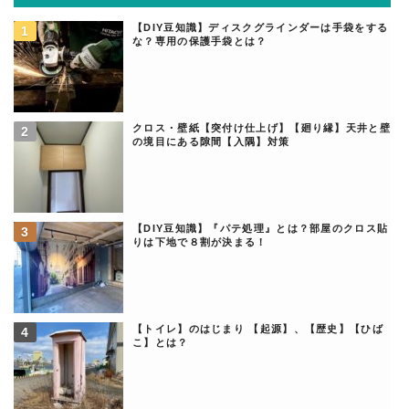
【DIY豆知識】ディスクグラインダーは手袋をする
な？専用の保護手袋とは？
クロス・壁紙【突付け仕上げ】【廻り縁】天井と壁
の境目にある隙間【入隅】対策
【DIY豆知識】『パテ処理』とは？部屋のクロス貼
りは下地で８割が決まる！
【トイレ】のはじまり 【起源】、【歴史】【ひば
こ】とは？