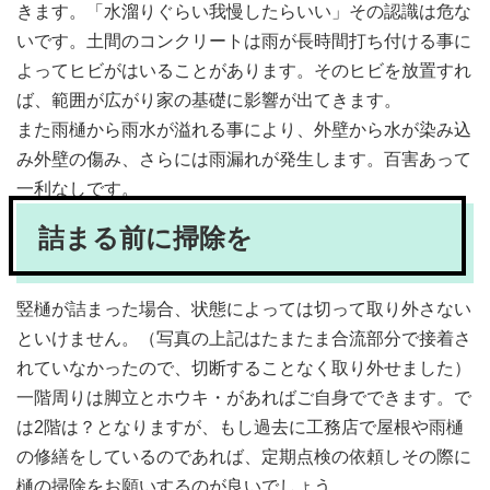
きます。「水溜りぐらい我慢したらいい」その認識は危な
いです。土間のコンクリートは雨が長時間打ち付ける事に
よってヒビがはいることがあります。そのヒビを放置すれ
ば、範囲が広がり家の基礎に影響が出てきます。
また雨樋から雨水が溢れる事により、外壁から水が染み込
み外壁の傷み、さらには雨漏れが発生します。百害あって
一利なしです。
詰まる前に掃除を
竪樋が詰まった場合、状態によっては切って取り外さない
といけません。（写真の上記はたまたま合流部分で接着さ
れていなかったので、切断することなく取り外せました）
一階周りは脚立とホウキ・があればご自身でできます。で
は2階は？となりますが、もし過去に工務店で屋根や雨樋
の修繕をしているのであれば、定期点検の依頼しその際に
樋の掃除をお願いするのが良いでしょう。