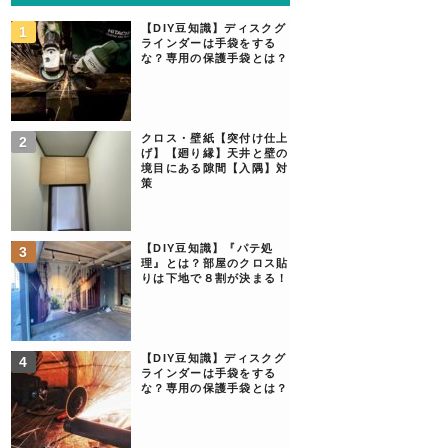
【DIY豆知識】ディスクグ
ラインダーは手袋をする
な？専用の保護手袋とは？
クロス・壁紙【突付け仕上
げ】【廻り縁】天井と壁の
境目にある隙間【入隅】対
策
【DIY豆知識】『パテ処
理』とは？部屋のクロス貼
りは下地で８割が決まる！
【DIY豆知識】ディスクグ
ラインダーは手袋をする
な？専用の保護手袋とは？