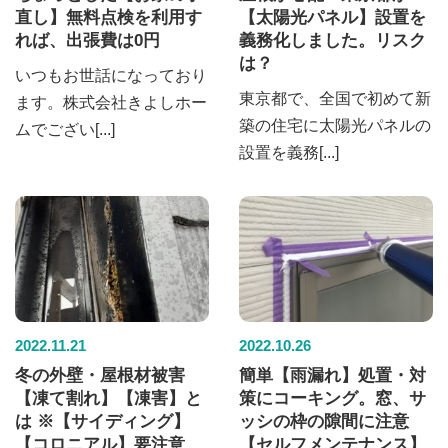
直し】無料点検を利用す
【太陽光パネル】設置を
れば、出張費は0円
義務化しました。リスク
は？
いつもお世話になっており
東京都で、全国で初めて新
ます。株式会社きよしホー
築の住宅に太陽光パネルの
ムでござい[...]
設置を義務[...]
2022.11.21
2022.10.26
冬の外壁・屋根材被害
簡単【雨漏れ】処置・対
【凍て割れ】【凍害】と
策にコーキング。窓、サ
は ※【サイディング】
ッシの枠の隙間に注意
【コロニアル】要注意
【セルフメンテナンス】