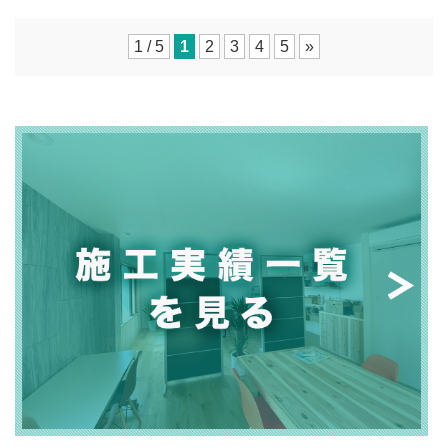
1 / 5
1
2
3
4
5
»