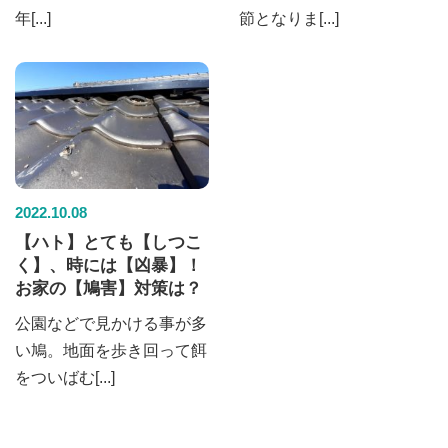
年[...]
節となりま[...]
2022.10.08
【ハト】とても【しつこ
く】、時には【凶暴】！
お家の【鳩害】対策は？
公園などで見かける事が多
い鳩。地面を歩き回って餌
をついばむ[...]