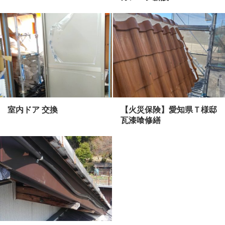
室内ドア 交換
【火災保険】愛知県Ｔ様邸
瓦漆喰修繕