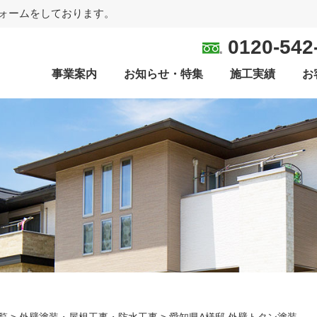
ォームをしております。
0120-542
事業案内
お知らせ・特集
施工実績
お
覧
>
外壁塗装・屋根工事・防水工事
>
愛知県A様邸 外壁トタン塗装