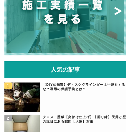
人気の記事
【DIY豆知識】ディスクグラインダーは手袋をする
な？専用の保護手袋とは？
クロス・壁紙【突付け仕上げ】【廻り縁】天井と壁
の境目にある隙間【入隅】対策