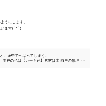
、
いようにします。
 ´꒳​` )
ると、途中でへばってしまう。
 雨戸の色は【カーキ色】素材は木 雨戸の修理 >>