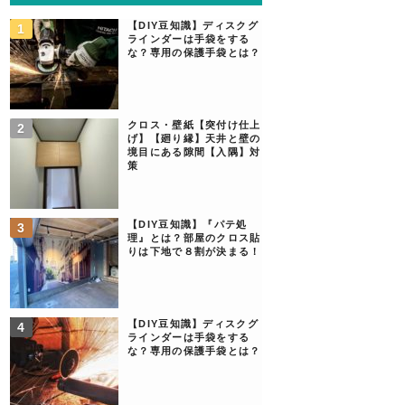
【DIY豆知識】ディスクグ
ラインダーは手袋をする
な？専用の保護手袋とは？
クロス・壁紙【突付け仕上
げ】【廻り縁】天井と壁の
境目にある隙間【入隅】対
策
【DIY豆知識】『パテ処
理』とは？部屋のクロス貼
りは下地で８割が決まる！
【DIY豆知識】ディスクグ
ラインダーは手袋をする
な？専用の保護手袋とは？