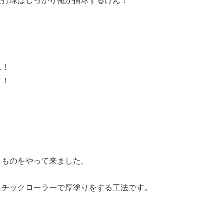
た打球はしっかり俺が捕球するけん！
ん！
て！
！
うものをやって来ました。
スチックローラーで厚塗りをする工法です。