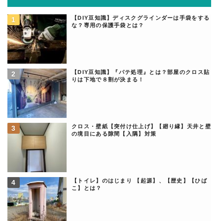
【DIY豆知識】ディスクグラインダーは手袋をする
な？専用の保護手袋とは？
【DIY豆知識】『パテ処理』とは？部屋のクロス貼
りは下地で８割が決まる！
クロス・壁紙【突付け仕上げ】【廻り縁】天井と壁
の境目にある隙間【入隅】対策
【トイレ】のはじまり 【起源】、【歴史】【ひば
こ】とは？