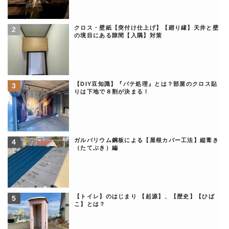
クロス・壁紙【突付け仕上げ】【廻り縁】天井と壁
の境目にある隙間【入隅】対策
【DIY豆知識】『パテ処理』とは？部屋のクロス貼
りは下地で８割が決まる！
ガルバリウム鋼板による【屋根カバー工法】縦葺き
（たてぶき）編
【トイレ】のはじまり 【起源】、【歴史】【ひば
こ】とは？