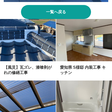
一覧へ戻る
【風災】瓦ズレ、漆喰剥が
愛知県 S様邸 内装工事 キ
れの修繕工事
ッチン