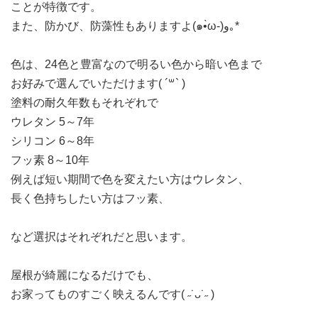
ことが特徴です。
また、防かび、防藻性もありますよ(๑•̀ω-)و｡*
色は、24色と豊富なので明るい色から暗い色まで
お好みで選んでいただけます( ´꒳​` )
塗料の耐久年数もそれぞれで
ウレタン 5～7年
シリコン 6～8年
フッ素 8～10年
例えば短い期間で色を変えたい方はウレタン、
長く色持ちしたい方はフッ素、
など選択はそれぞれだと思います。
屋根が綺麗になるだけでも、
お家ってものすごく映えるんです( ˶˙ᴗ˙˶ )