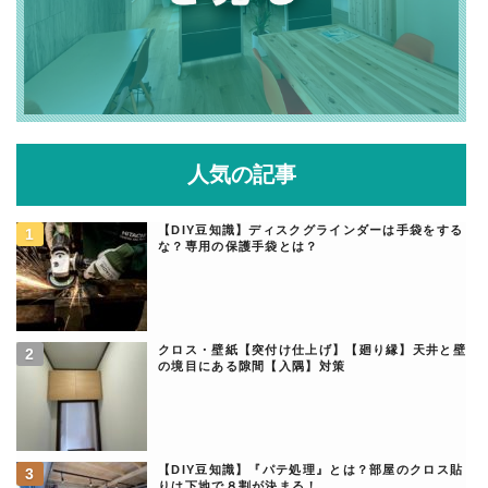
人気の記事
【DIY豆知識】ディスクグラインダーは手袋をする
な？専用の保護手袋とは？
クロス・壁紙【突付け仕上げ】【廻り縁】天井と壁
の境目にある隙間【入隅】対策
【DIY豆知識】『パテ処理』とは？部屋のクロス貼
りは下地で８割が決まる！