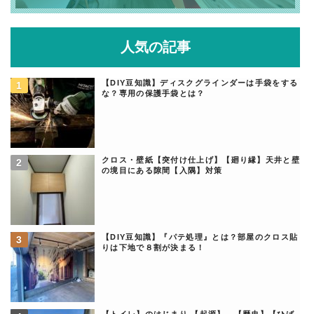
人気の記事
【DIY豆知識】ディスクグラインダーは手袋をする
な？専用の保護手袋とは？
クロス・壁紙【突付け仕上げ】【廻り縁】天井と壁
の境目にある隙間【入隅】対策
【DIY豆知識】『パテ処理』とは？部屋のクロス貼
りは下地で８割が決まる！
【トイレ】のはじまり 【起源】、【歴史】【ひば