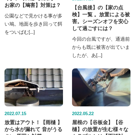
お家の【鳩害】対策は？
【台風後】の【家の点
検】一覧 。放置による被
公園などで見かける事が多
害。シーズンオフを安心
い鳩。地面を歩き回って餌
して過ごすには？
をついばむ[...]
今回の台風ですが、通過前
からも既に被害が出ていま
したが、あ[...]
2022.07.15
2022.05.22
放置はアウト！【雨樋 】
屋根の【谷板金】【谷
から水が漏れて 音がうる
樋】の放置が生む様々な