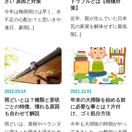
さい 原因と対策
トラブルとは【雨樋対
策】
今年は梅雨明けは早く、水
近年、親が住んでいた日本
不足の心配か？と思いきや
瓦の家屋を解体せずに最低
連日、豪雨[...]
限[...]
2022.03.14
2021.12.01
雨どいとは？種類と形状
年末の大掃除を始める前
ごとの特徴、壊れる原因
に必要な事とは？片付
も合わせて解説
け、ゴミ処分方法
雨どいは、屋根やベランダ
今年も大掃除の時期がやっ
に溜まった雨水を流すため
てきました。一般的に大掃