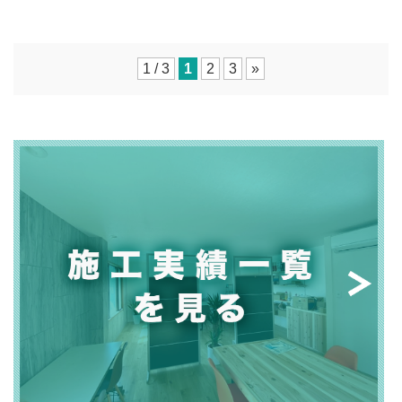
1 / 3
1
2
3
»