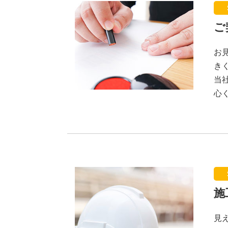
ご
お
き
当
心
施
見