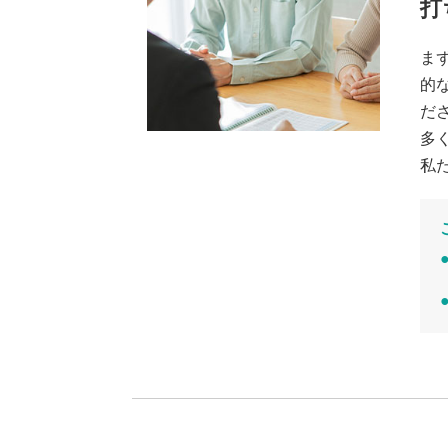
打
ま
的
だ
多
私