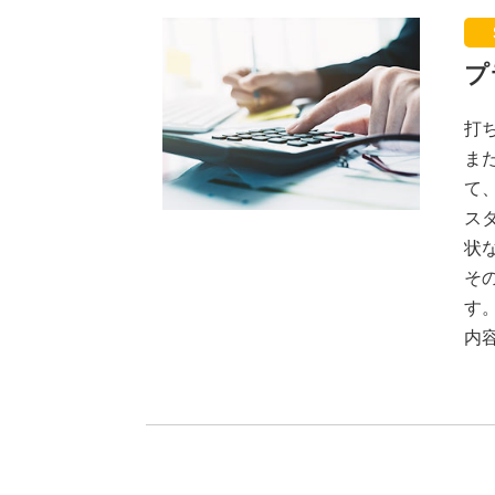
プ
打
ま
て
ス
状
そ
す
内