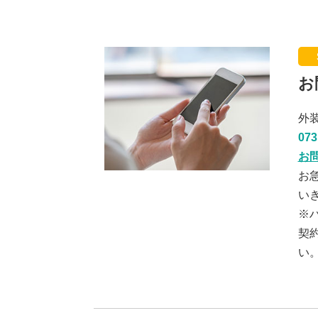
お
外
073
お
お
い
※
契
い