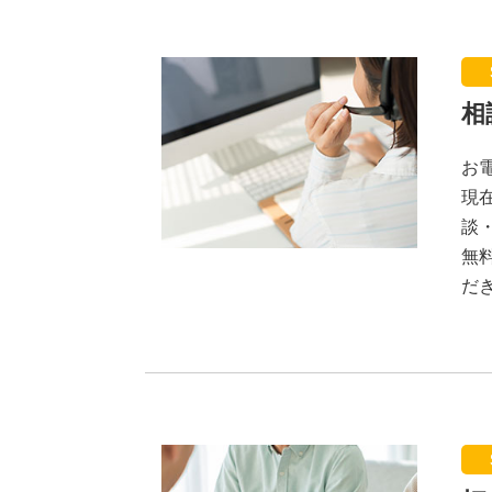
相
お
現
談
無
だ