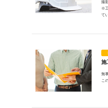
撮
※
て
施
無
こ