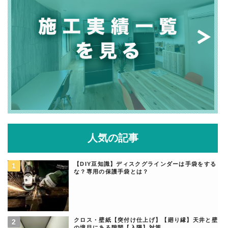
人気の記事
【DIY豆知識】ディスクグラインダーは手袋をする
な？専用の保護手袋とは？
クロス・壁紙【突付け仕上げ】【廻り縁】天井と壁
の境目にある隙間【入隅】対策