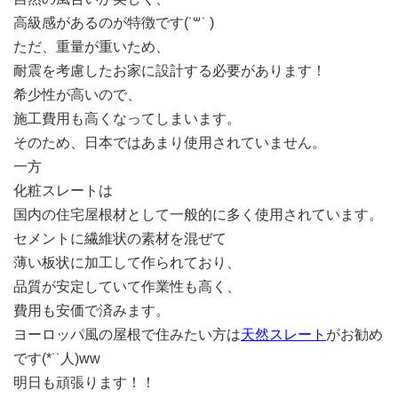
高級感があるのが特徴です(˙꒳​˙ )
ただ、重量が重いため、
耐震を考慮したお家に設計する必要があります！
希少性が高いので、
施工費用も高くなってしまいます。
そのため、日本ではあまり使用されていません。
一方
化粧スレートは
国内の住宅屋根材として一般的に多く使用されています。
セメントに繊維状の素材を混ぜて
薄い板状に加工して作られており、
品質が安定していて作業性も高く、
費用も安価で済みます。
ヨーロッパ風の屋根で住みたい方は
天然スレート
がお勧め
です(*˙˙人)‪w‪w
明日も頑張ります！！